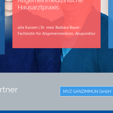
Allgemeinmedizinische
Hausarztpraxis
alle Kassen | Dr. med. Barbara Bauer -
Fachärztin für Allgemeinmedizin, Akupunktur
rtner
MVZ GANZIMMUN GmbH